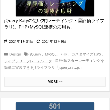
jQuery Ratyの使い方(レーティング・星評価ライブ
ラリ)。PHP+MySQL連携の応用も。
2021年1月31日
2024年12月9日
Design
jQuery
,
MySQL
,
PHP
,
カスタマイズTIPS
,
星評価/スターレーティングを
ライブラリ・フレームワーク
簡単に実装できるJSライブラリ「jquery.raty.js」 ...
MORE >>