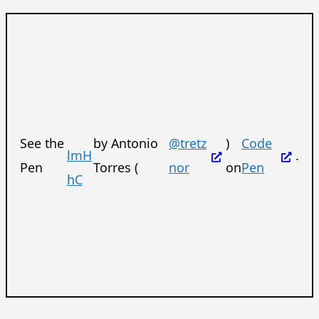
See the
by Antonio
@tretz
)
Code
lmH
.
Pen
Torres (
nor
on
Pen
hC