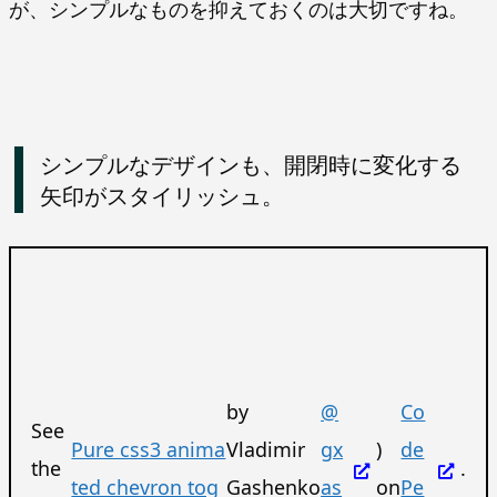
が、シンプルなものを抑えておくのは大切ですね。
シンプルなデザインも、開閉時に変化する
矢印がスタイリッシュ。
by
@
Co
See
Pure css3 anima
Vladimir
gx
)
de
the
.
ted chevron tog
Gashenko
as
on
Pe