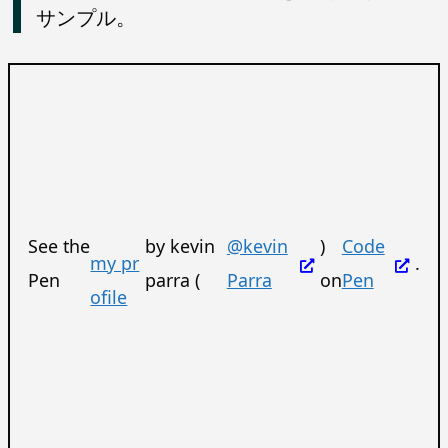
サンプル。
See the
by kevin
@kevin
)
Code
my pr
.
Pen
parra (
Parra
on
Pen
ofile