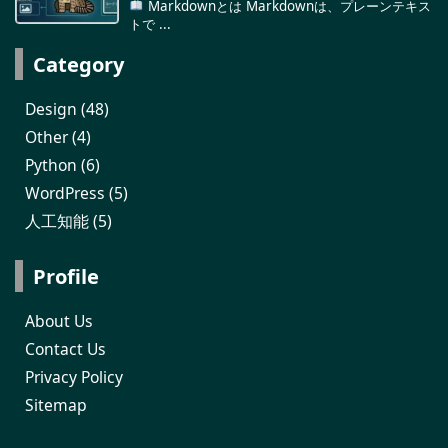
Markdownとは Markdownは、プレーンテキス
トで ...
Category
Design
(48)
Other
(4)
Python
(6)
WordPress
(5)
人工知能
(5)
Profile
About Us
Contact Us
Privacy Policy
Sitemap