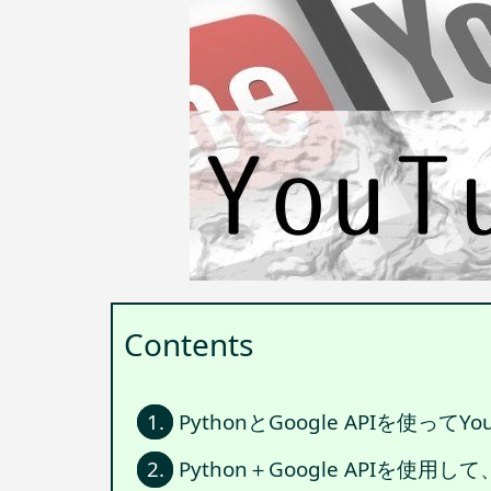
Contents
1.
PythonとGoogle APIを
2.
Python＋Google APIを