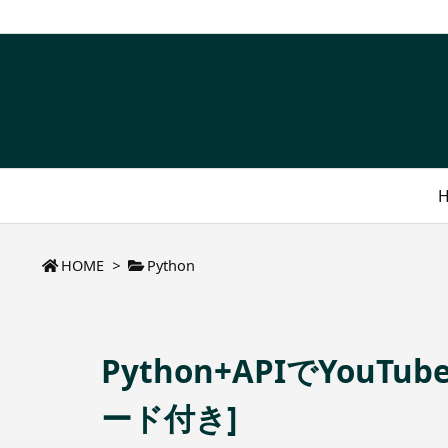
HOME
>
Python
Python+APIでYo
ード付き]