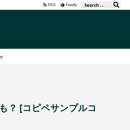
RSS
Feedly
er
ドも？ [コピペサンプルコ