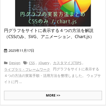
円グラフをサイトに表示する４つの方法を解説
（CSSのみ、SVG、アニメーション、Chart.js）
2025年11月17日
Design
CSS
,
jQuery
,
カスタマイズTIPS
,
円グラフをサイトに表示する
ライブラリ・フレームワーク
４つの方法の実装手順・活用方法を整理しました。 ウェブサ
イトに円 ...
MORE >>