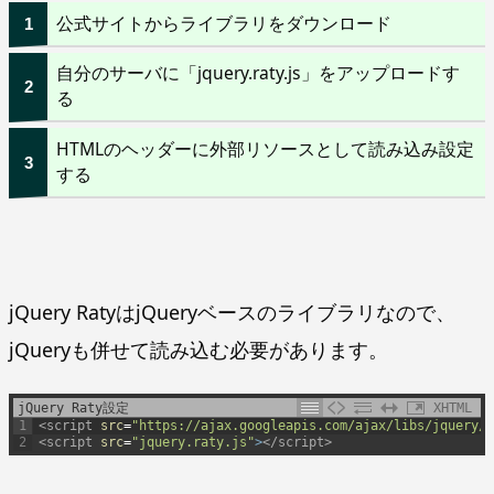
公式サイトからライブラリをダウンロード
自分のサーバに「jquery.raty.js」をアップロードす
る
HTMLのヘッダーに外部リソースとして読み込み設定
する
jQuery RatyはjQueryベースのライブラリなので、
jQueryも併せて読み込む必要があります。
jQuery Raty設定
XHTML
1
<script 
src
=
"https://ajax.googleapis.com/ajax/libs/jquery/3
2
<script 
src
=
"jquery.raty.js"
>
</script>