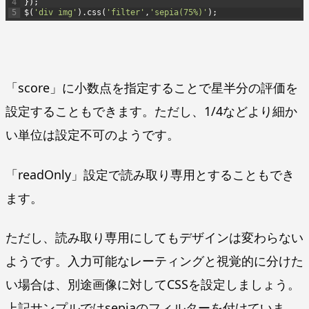
4
}
)
;
5
$
(
'div img'
)
.
css
(
'filter'
,
'sepia(75%)'
)
;
「score」に小数点を指定することで星半分の評価を
設定することもできます。ただし、1/4などより細か
い単位は設定不可のようです。
「readOnly」設定で読み取り専用とすることもでき
ます。
ただし、読み取り専用にしてもデザインは変わらない
ようです。入力可能なレーティングと視覚的に分けた
い場合は、別途画像に対してCSSを設定しましょう。
上記サンプルではsepiaのフィルターを付けていま