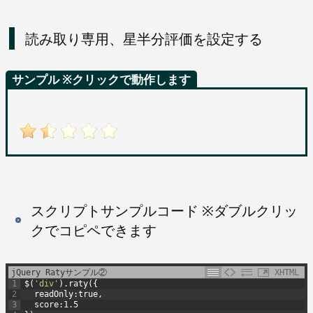
読み取り専用、星半分評価を設定する
サンプル ※クリックで動作します
スクリプトサンプルコード ※ダブルクリッ
クでコピペできます
jQuery Ratyサンプル②
XHTML
1
$
(
'div'
)
.
raty
(
{
2
readOnly
:
true
,
3
score
:
1
.
5