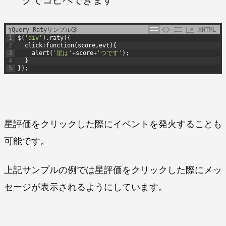
jQuery Ratyサンプル③
XHTML
1
$
(
'div'
)
.
raty
(
{
2
click
:
function
(
score
,
evt
)
{
3
alert
(
'星は'
+
score
+
'つです'
)
;
4
}
5
}
)
;
星評価をクリックした際にイベントを発火することも
可能です。
上記サンプルの例では星評価をクリックした際にメッ
セージが表示されるようにしています。