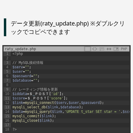
データ更新(raty_update.php) ※ダブルクリ
ックでコピペできます
raty_update.php
PHP
1
<?php
2
3
// MySQL接続情報
4
$serv
=
""
;
5
$user
=
""
;
6
$password
=
""
;
7
$database
=
""
;
8
9
// レーティング情報を更新
10
$iddata
=
＄
_
ＰＯＳＴ
[
'id'
]
;
11
$score
=
＄
_
ＰＯＳＴ
[
'score'
]
;
12
$link
=
mysqli_connect
(
$serv
,
$user
,
$password
)
;
13
mysqli_select_db
(
$link
,
$database
)
;
14
$data
=
mysqli_query
(
$link
,
'UPDATE t_star SET star = '
.
$scor
15
mysqli_commit
(
$link
)
;
16
mysqli_close
(
$link
)
;
17
18
?>