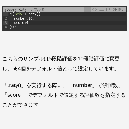
jQuery Ratyサンプル①
XHTML
1
$
(
'div'
)
.
raty
(
{
2
number
:
10
,
3
score
:
4
4
}
)
;
こちらのサンプルは5段階評価を10段階評価に変更
し、★4個をデフォルト値として設定しています。
「.raty()」を実行する際に、「number」で段階数、
「score 」でデフォルトで設定する評価数を指定する
ことができます。