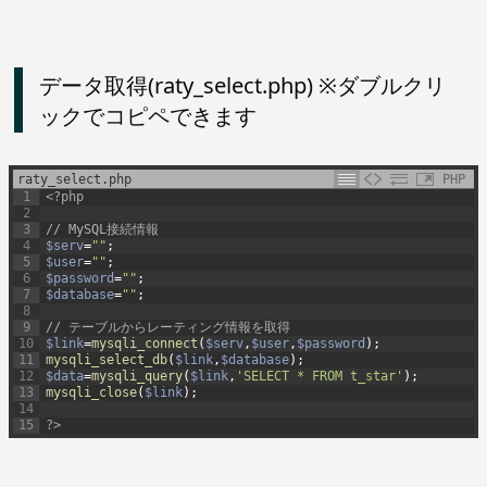
データ取得(raty_select.php) ※ダブルクリ
ックでコピペできます
raty_select.php
PHP
1
<?php
2
3
// MySQL接続情報
4
$serv
=
""
;
5
$user
=
""
;
6
$password
=
""
;
7
$database
=
""
;
8
9
// テーブルからレーティング情報を取得
10
$link
=
mysqli_connect
(
$serv
,
$user
,
$password
)
;
11
mysqli_select_db
(
$link
,
$database
)
;
12
$data
=
mysqli_query
(
$link
,
'SELECT * FROM t_star'
)
;
13
mysqli_close
(
$link
)
;
14
15
?>