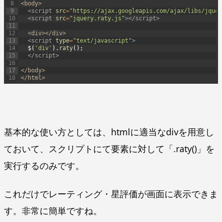
8
<body>
9
<script 
src
=
"https://ajax.googleapis.com/ajax/libs/jquer
10
<script 
src
=
"jquery.raty.js"
>
</script>
11
12
<div>
</div>
13
<script 
type
=
"text/javascript"
>
14
$
(
'div'
)
.
raty
(
)
;
15
</script>
16
17
</body>
18
</html>
基本的な使い方としては、htmlに適当なdivを用意し
ておいて、スクリプトにて要素に対して「.raty()」を
実行するのみです。
これだけでレーティング・星評価が画面に表示できま
す。非常に簡単ですね。