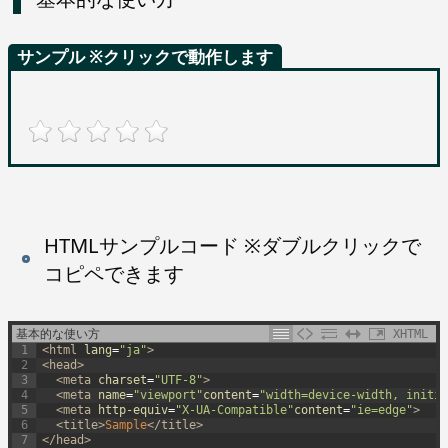
サンプル ※クリックで動作します
HTMLサンプルコード ※ダブルクリックで
コピペできます
基本的な使い方
XHTML
1
<html 
lang
=
"ja"
>
2
<head>
3
<meta 
charset
=
"UTF-8"
>
4
<meta 
name
=
"viewport"
content
=
"width=device-width, initia
5
<meta 
http-equiv
=
"X-UA-Compatible"
content
=
"ie=edge"
>
6
<title>
Sample
</title>
7
</head>