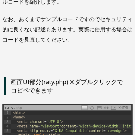
ルコードを紹介します。
なお、あくまでサンプルコードですのでセキュリティ
的に良くない記述もあります。実際に使用する場合は
コードを見直してください。
画面UI部分(raty.php) ※ダブルクリックで
コピペできます
raty.php
XHTML
1
<html>
2
<head>
3
<meta 
charset
=
"UTF-8"
>
4
<meta 
name
=
"viewport"
content
=
"width=device-width, initia
5
<meta 
http-equiv
=
"X-UA-Compatible"
content
=
"ie=edge"
>