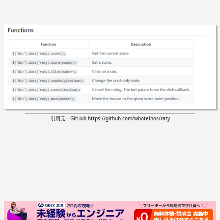
引用元：GitHub https://github.com/wbotelhos/raty