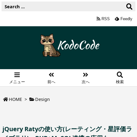
RSS
Feedly
メニュー
前へ
次へ
検索
HOME
>
Design
jQuery Ratyの使い方(レーティング・星評価ラ