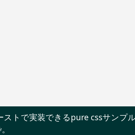
トで実装できるpure cssサンプル
枠。