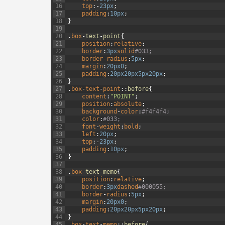
16
top
:
-
23px
;
17
padding
:
10px
;
18
}
19
20
.
box
-
text
-
point
{
21
position
:
relative
;
22
border
:
3px
solid
#033;
23
border
-
radius
:
5px
;
24
margin
:
20px
0
;
25
padding
:
20px
20px
5px
20px
;
26
}
27
.
box
-
text
-
point
:
:
before
{
28
content
:
"POINT"
;
29
position
:
absolute
;
30
background
-
color
:
#f4f4f4;
31
color
:
#033;
32
font
-
weight
:
bold
;
33
left
:
20px
;
34
top
:
-
23px
;
35
padding
:
10px
;
36
}
37
38
.
box
-
text
-
memo
{
39
position
:
relative
;
40
border
:
3px
dashed
#000055;
41
border
-
radius
:
5px
;
42
margin
:
20px
0
;
43
padding
:
20px
20px
5px
20px
;
44
}
45
.
box
-
text
-
memo
:
:
before
{