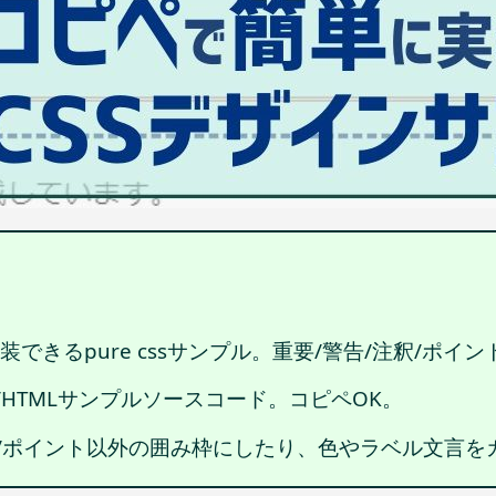
できるpure cssサンプル。重要/警告/注釈/ポイ
/HTMLサンプルソースコード。コピペOK。
釈/ポイント以外の囲み枠にしたり、色やラベル文言を