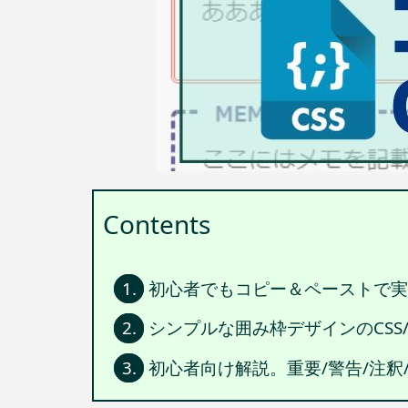
Contents
1.
初心者でもコピー＆ペーストで実装
2.
シンプルな囲み枠デザインのCSS
3.
初心者向け解説。重要/警告/注