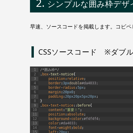
シンプルな囲み枠デザイ
早速、ソースコードを掲載します。コピペ
CSSソースコード ※ダブ
1
/*囲み枠*/
2
.
box
-
text
-
notice
{
3
position
:
relative
;
4
border
:
3px
double
#da4033;
5
border
-
radius
:
5px
;
6
margin
:
20px
0
;
7
padding
:
20px
20px
5px
20px
;
8
}
9
.
box
-
text
-
notice
:
:
before
{
10
content
:
"重要！"
;
11
position
:
absolute
;
12
background
-
color
:
#f4f4f4;
13
color
:
#da4033;
14
font
-
weight
:
bold
;
15
left
:
20px
;